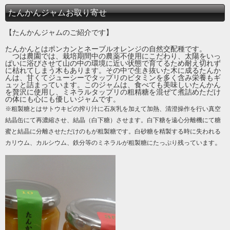
たんかんジャムお取り寄せ
【たんかんジャムのご紹介です】
たんかんとはポンカンとネーブルオレンジの自然交配種です。
つは農園では、栽培期間中の農薬不使用にこだわり、太陽をいっ
ぱいに浴びさせて山の中の環境に近い状態で育てるため耐え切れず
に枯れてしまう木もあります。その中で生き抜いた木に成るたんか
んは、甘くてジューシーでタップリのビタミンを多く含み栄養もギ
ュッと詰まっています。このジャムは、食べても美味しいたんかん
を贅沢に使用し、ミネラルタップリの粗精糖を混ぜて煮詰めただけ
の体にも心にも優しいジャムです。
※粗製糖とはサトウキビの搾り汁に石灰乳を加えて加熱、清澄操作を行い真空
結晶缶にて再濃縮させ、結晶（白下糖）させます。白下糖を遠心分離機にて糖
蜜と結晶に分離させただけのもが粗製糖です。白砂糖を精製する時に失われる
。
カリウム、カルシウム、鉄分等のミネラルが粗製糖にたっぷり残っています