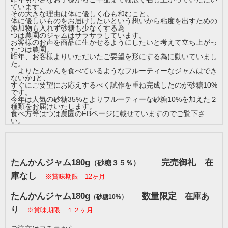
ています。
その大きな理由は体に優しく心も和むこと。
体に優しいものをお届けしたいという想いから粘度を出すための
添加物も入れず砂糖も少なくする為
つは農園のジャムはサラサラしています。
お客様のお声を商品に生かせるようにしたいと考えて立ち上がっ
たつは農園。
昨年、お客様よりいただいたご要望を形にする為に動いていまし
た。
「よりたんかんを食べているようなフルーティーなジャムはでき
ないか｣と、
すぐにご要望にお応えするべく試作を重ね完成したのが砂糖10%
です。
今年は人気の砂糖35%とよりフルーティーな砂糖10%を加えた２
種類をお届けいたします。
食べ方等は
つは農園のFBページ
に載せていますのでご覧下さ
い。
たんかんジャム180g
完売御礼 在
（砂糖３５％）
庫なし
※賞味期限 12ヶ月
たんかんジャム180g
数量限定
在庫あ
（砂糖10%）
り
※賞味期限 １２ヶ月