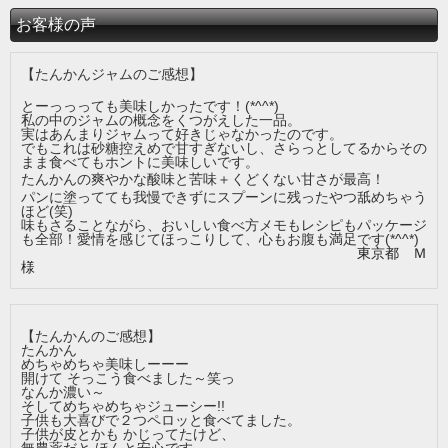
お客様の声
【たんかんジャムのご感想】
とーっっっても美味しかったです！(*^^*)
私の中のジャムの概念をくつがえした一品。
実はあんまりジャムって好きじゃなかったのです。
でもこれは砂糖控えめで甘すぎないし、
さらっとしてるからその
まま食べてもホントに美味しいです。
たんかんの爽やかな酸味と苦味＋くどくない甘さが最高！
パンに塗ってても我慢できずにスプーンに残ったやつ舐めちゃう
ほど
(笑)
味もさることながら、
おいしい食べ方メモもレシピもパッケージ
も全部！
愛情を感じてほっこりして、心もお腹も満足です(*^^*)
東京都 Ｍ
様
【たんかんのご感想】
たんかん
めちゃめちゃ美味しーーー
開けて そっこう食べました～笑っ
なんか濃い～
そしてめちゃめちゃジューシー!!
子供も大喜びで２つペロッと食べてました。
子供が皮とかも かじってたけど、